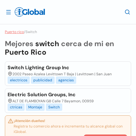
Puerto rico
/
Switch
Mejores
switch
cerca de mi en
Puerto Rico
Switch Lighting Group Inc
2002 Paseo Azalea Levittown T Baja | Levittown | San Juan
electricos
publicidad
agencias
Electric Solution Groups, Inc
ALT DE FLAMBOYAN G8 Calle 7 Bayamon, 00959
ctricas
Montaje
Switch
¡Atención dueños!
Registra tu comercio ahora e incrementa tu alcance global con
iGlobal.