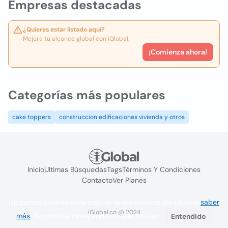
Empresas destacadas
¿Quieres estar listado aquí?
Mejora tu alcance global con iGlobal.
¡Comienza ahora!
Categorías más populares
cake toppers
construccion edificaciones vivienda y otros
Inicio
Ultimas Búsquedas
Tags
Términos Y Condiciones
Contacto
Ver Planes
Utilizamos cookies para mejorar la experiencia del usuario
saber
iGlobal.co @ 2024
más
. Si continúa navegando acepta su uso.
Entendido