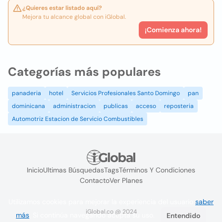
¿Quieres estar listado aquí?
Mejora tu alcance global con iGlobal.
¡Comienza ahora!
Categorías más populares
panaderia
hotel
Servicios Profesionales Santo Domingo
pan
dominicana
administracion
publicas
acceso
reposteria
Automotriz Estacion de Servicio Combustibles
Inicio
Ultimas Búsquedas
Tags
Términos Y Condiciones
Contacto
Ver Planes
Utilizamos cookies para mejorar la experiencia del usuario
saber
iGlobal.co @ 2024
más
. Si continúa navegando acepta su uso.
Entendido