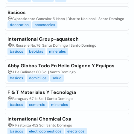
Basicos
C/presidente Gonzalez 5, Naco | Distrito Nacional | Santo Domingo
decoration
accessories
International Group-aquatech
R. Rosselle No. 76, Santo Domingo | Santo Domingo
basicos
bebidas
minerales
Abby Globos Todo En Helio Oxigeno Y Equipos
J De Galindez 80 S.d. | Santo Domingo
basicos
domicilios
salud
F & T Materiales Y Tecnología
Paraguay 67-b S.d. | Santo Domingo
basicos
comercio
minerales
International Chemical Cxa
R Pastoriza 452 Sd | Santo Domingo
basicos
electrodomesticos
electricos