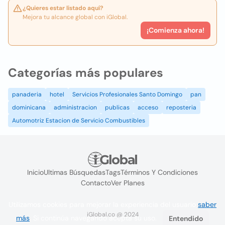
¿Quieres estar listado aquí?
Mejora tu alcance global con iGlobal.
¡Comienza ahora!
Categorías más populares
panaderia
hotel
Servicios Profesionales Santo Domingo
pan
dominicana
administracion
publicas
acceso
reposteria
Automotriz Estacion de Servicio Combustibles
Inicio
Ultimas Búsquedas
Tags
Términos Y Condiciones
Contacto
Ver Planes
Utilizamos cookies para mejorar la experiencia del usuario
saber
iGlobal.co @ 2024
más
. Si continúa navegando acepta su uso.
Entendido