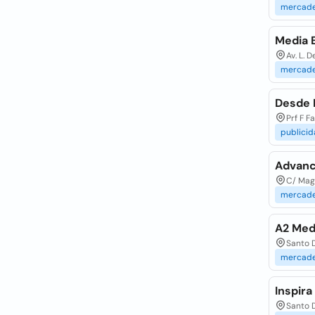
mercad
Media E
Av. L. 
mercad
Desde 
Prf F F
publici
Advanc
C/ Magu
mercad
A2 Med
Santo 
mercad
Inspir
Santo 