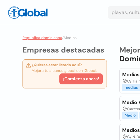
Republica dominicana
/
Medios
Empresas destacadas
Mejo
Domi
¿Quieres estar listado aquí?
Mejora tu alcance global con iGlobal.
Medias
¡Comienza ahora!
C/ 1ra 
medias
Medio 
Carrter
Medio
Medios 
C/ N. D