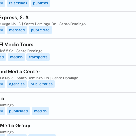
eo
relaciones
publicas
xpress, S. A
De Vega No. 13. | Santo Domingo, Dn. | Santo Domingo
eo
mercado
publicidad
El Medio Tours
alcó 5 Sd | Santo Domingo
dad
medios
transporte
ed Media Center
a No. 3. | Santo Domingo, Dn. | Santo Domingo
eo
agencias
publicitarias
ia
Domingo
eo
publicidad
medios
a Media Group
Domingo