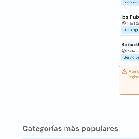
mercad
Ics Pub
2da | S
doming
Bobadi
Calle L
Servicio
¡Atenc
Regist
Categorías más populares