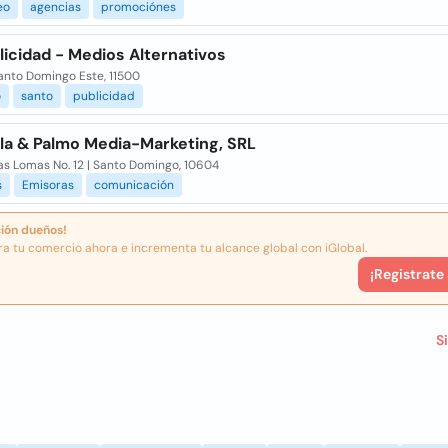
eo
agencias
promociónes
licidad - Medios Alternativos
anto Domingo Este, 11500
o
santo
publicidad
lla & Palmo Media-Marketing, SRL
as Lomas No. 12 | Santo Domingo, 10604
s
Emisoras
comunicación
ión dueños!
ra tu comercio ahora e incrementa tu alcance global con iGlobal.
¡Registrate
S