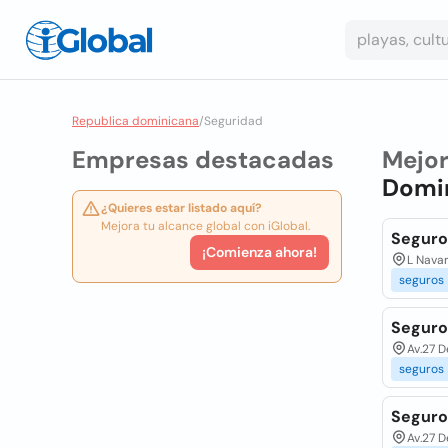
Republica dominicana
/
Seguridad
Empresas destacadas
Mejo
Domi
¿Quieres estar listado aquí?
Mejora tu alcance global con iGlobal.
Seguro
¡Comienza ahora!
L Navar
seguros
Seguros
Av.27 D
seguros
Seguros
Av.27 D