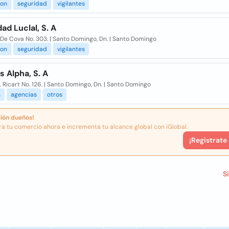
ion
seguridad
vigilantes
ad Luclal, S. A
. De Cova No. 303. | Santo Domingo, Dn. | Santo Domingo
ion
seguridad
vigilantes
 Alpha, S. A
. Ricart No. 126. | Santo Domingo, Dn. | Santo Domingo
s
agencias
otros
ión dueños!
ra tu comercio ahora e incrementa tu alcance global con iGlobal.
¡Registrate
S