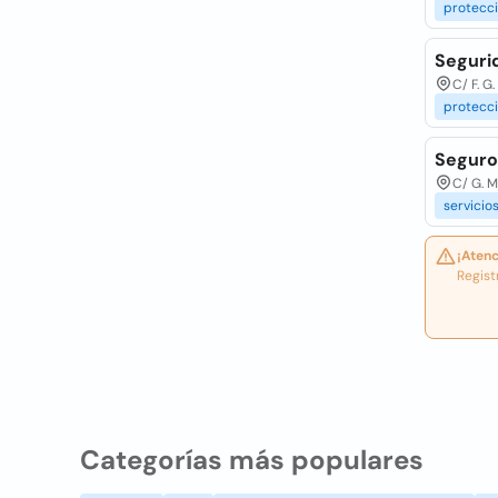
protecc
Segurid
C/ F. G
protecc
Seguros
C/ G. M
servicio
¡Atenc
Regist
Categorías más populares