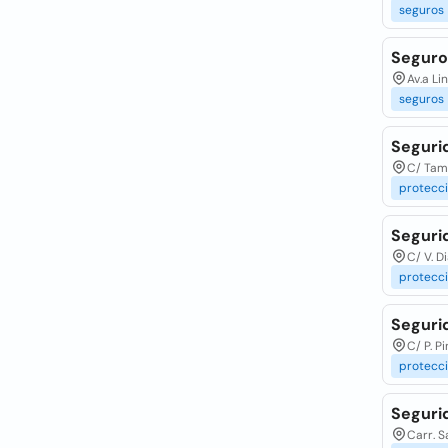
seguros
Seguros
Av.a Li
seguros
Segurid
C/ Tamb
protecc
Segurid
C/ V. D
protecc
Seguri
C/ P. P
protecc
Segurid
Carr. S