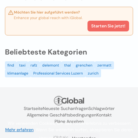
Möchten Sie hier aufgeführt werden?
Enhance your global reach with iGlobal.
Starten Sie jetzt!
Beliebteste Kategorien
find
taxi
rafz
delemont
thal
grenchen
zermatt
klimaanlage
Professional Services Luzern
zurich
Startseite
Neueste Suchanfragen
Schlagwörter
Allgemeine Geschäftsbedingungen
Kontakt
Pläne Ansehen
Wir verwenden Cookies, um das Nutzererlebnis zu verbessern
Mehr erfahren
. Wenn Sie weiterhin surfen, akzeptieren Sie deren
iGlobal.co @ 2024