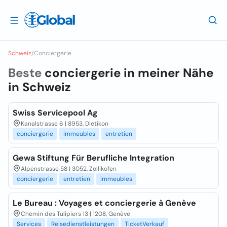
Schweiz
/
Conciergerie
Beste
conciergerie in meiner Nähe
in
Schweiz
Swiss Servicepool Ag
Kanalstrasse 6 | 8953, Dietikon
conciergerie
immeubles
entretien
Gewa Stiftung Für Berufliche Integration
Alpenstrasse 58 | 3052, Zollikofen
conciergerie
entretien
immeubles
Le Bureau : Voyages et conciergerie à Genève
Chemin des Tulipiers 13 | 1208, Genève
Services
Reisedienstleistungen
TicketVerkauf