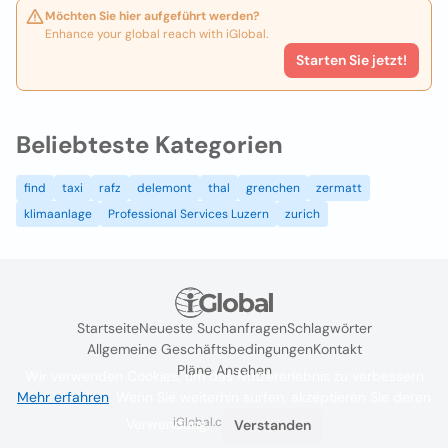
Möchten Sie hier aufgeführt werden?
Enhance your global reach with iGlobal.
Starten Sie jetzt!
Beliebteste Kategorien
find
taxi
rafz
delemont
thal
grenchen
zermatt
klimaanlage
Professional Services Luzern
zurich
Startseite
Neueste Suchanfragen
Schlagwörter
Allgemeine Geschäftsbedingungen
Kontakt
Pläne Ansehen
Wir verwenden Cookies, um das Nutzererlebnis zu verbessern
Mehr erfahren
. Wenn Sie weiterhin surfen, akzeptieren Sie deren
iGlobal.co @ 2024
Verwendung.
Verstanden