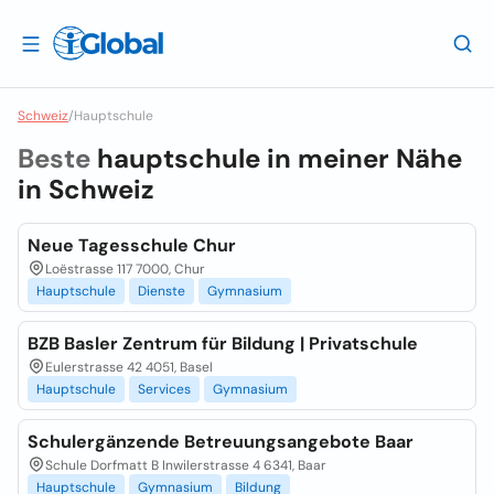
Schweiz
/
Hauptschule
Beste
hauptschule in meiner Nähe
in
Schweiz
Neue Tagesschule Chur
Loëstrasse 117 7000, Chur
Hauptschule
Dienste
Gymnasium
BZB Basler Zentrum für Bildung | Privatschule
Eulerstrasse 42 4051, Basel
Hauptschule
Services
Gymnasium
Schulergänzende Betreuungsangebote Baar
Schule Dorfmatt B Inwilerstrasse 4 6341, Baar
Hauptschule
Gymnasium
Bildung