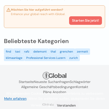
Möchten Sie hier aufgeführt werden?
Enhance your global reach with iGlobal.
Starten Sie jetzt!
Beliebteste Kategorien
find
taxi
rafz
delemont
thal
grenchen
zermatt
klimaanlage
Professional Services Luzern
zurich
Startseite
Neueste Suchanfragen
Schlagwörter
Allgemeine Geschäftsbedingungen
Kontakt
Pläne Ansehen
Wir verwenden Cookies, um das Nutzererlebnis zu verbessern
Mehr erfahren
. Wenn Sie weiterhin surfen, akzeptieren Sie deren
iGlobal.co @ 2024
Verwendung.
Verstanden