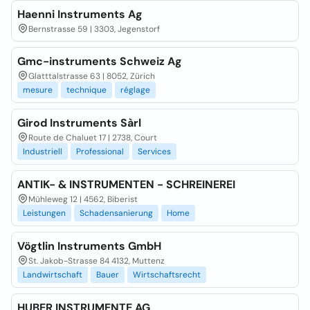
Haenni Instruments Ag
Bernstrasse 59 | 3303, Jegenstorf
Gmc-instruments Schweiz Ag
Glatttalstrasse 63 | 8052, Zürich
mesure
technique
réglage
Girod Instruments Sàrl
Route de Chaluet 17 | 2738, Court
Industriell
Professional
Services
ANTIK- & INSTRUMENTEN - SCHREINEREI
Mühleweg 12 | 4562, Biberist
Leistungen
Schadensanierung
Home
Vögtlin Instruments GmbH
St. Jakob-Strasse 84 4132, Muttenz
Landwirtschaft
Bauer
Wirtschaftsrecht
HUBER INSTRUMENTE AG