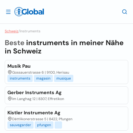
Schweiz
/
Instruments
Beste
instruments in meiner Nähe
in
Schweiz
Musik Pau
Gossauerstrasse 6 | 9100, Herisau
instruments
magasin
musique
Gerber Instruments Ag
Im Langhag 12 | 8307, Effretikon
Kistler Instrumente Ag
Dättlikonerstrasse 5 | 8422, Pfungen
sauvegarder
pfungen