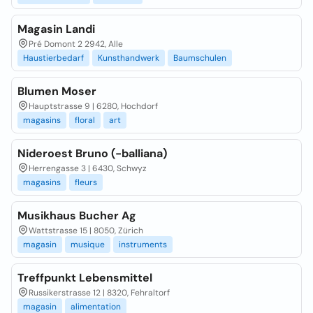
Magasin Landi
Pré Domont 2 2942, Alle
Haustierbedarf
Kunsthandwerk
Baumschulen
Blumen Moser
Hauptstrasse 9 | 6280, Hochdorf
magasins
floral
art
Nideroest Bruno (-balliana)
Herrengasse 3 | 6430, Schwyz
magasins
fleurs
Musikhaus Bucher Ag
Wattstrasse 15 | 8050, Zürich
magasin
musique
instruments
Treffpunkt Lebensmittel
Russikerstrasse 12 | 8320, Fehraltorf
magasin
alimentation