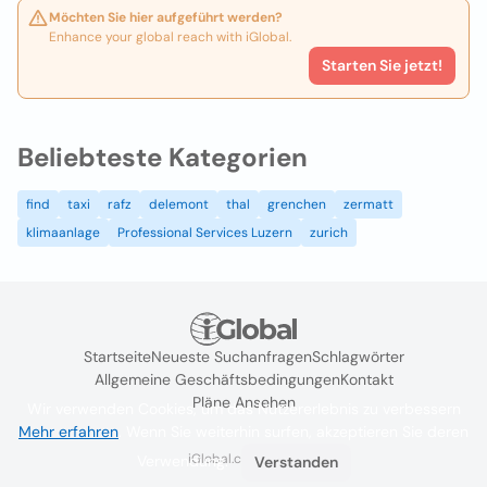
Möchten Sie hier aufgeführt werden?
Enhance your global reach with iGlobal.
Starten Sie jetzt!
Beliebteste Kategorien
find
taxi
rafz
delemont
thal
grenchen
zermatt
klimaanlage
Professional Services Luzern
zurich
Startseite
Neueste Suchanfragen
Schlagwörter
Allgemeine Geschäftsbedingungen
Kontakt
Pläne Ansehen
Wir verwenden Cookies, um das Nutzererlebnis zu verbessern
Mehr erfahren
. Wenn Sie weiterhin surfen, akzeptieren Sie deren
iGlobal.co @ 2024
Verwendung.
Verstanden