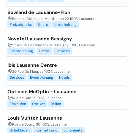
Bowland de Lausanne-Flon
Rue des Côtes-de-Montbenon 22 1003, Lausanne
Freizeitparks
Billard
Unterhaltung
Novotel Lausanne Bussigny
35 Route De Condemine Bussigny 1030, Lausanne
Eventplanung
Hotels
Services
ibis Lausanne Centre
20 Rue Du Maupas 1004, Lausanne
Services
Eventplanung
Hotels
Opticien McOptic - Lausanne
Rue de l'Ale 15 1003, Lausanne
Einkaufen
Optiker
Brillen
Louis Vuitton Lausanne
Rue de Bourg, 30 1003, Lausanne
Schuhläden
Kosmetikund
Schönheits