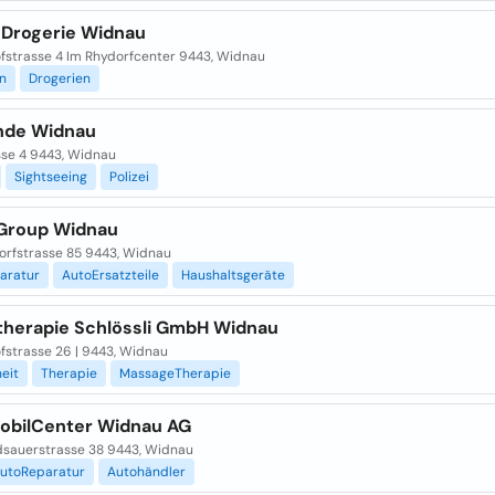
Drogerie Widnau
fstrasse 4 Im Rhydorfcenter 9443, Widnau
n
Drogerien
nde Widnau
se 4 9443, Widnau
Sightseeing
Polizei
 Group Widnau
orfstrasse 85 9443, Widnau
aratur
AutoErsatzteile
Haushaltsgeräte
therapie Schlössli GmbH Widnau
fstrasse 26 | 9443, Widnau
eit
Therapie
MassageTherapie
obilCenter Widnau AG
dsauerstrasse 38 9443, Widnau
utoReparatur
Autohändler