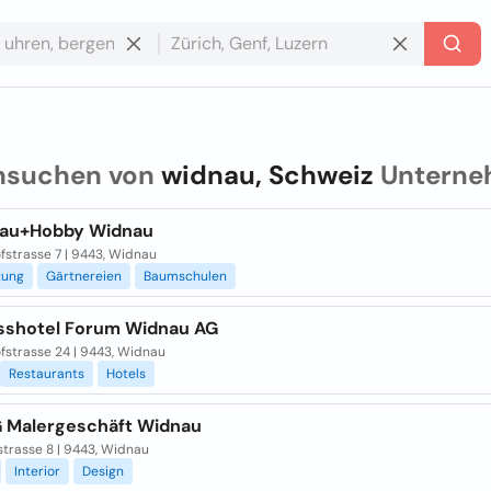
hsuchen von
widnau, Schweiz
Unterne
au+Hobby Widnau
fstrasse 7 | 9443, Widnau
tung
Gärtnereien
Baumschulen
sshotel Forum Widnau AG
fstrasse 24 | 9443, Widnau
Restaurants
Hotels
G Malergeschäft Widnau
strasse 8 | 9443, Widnau
Interior
Design