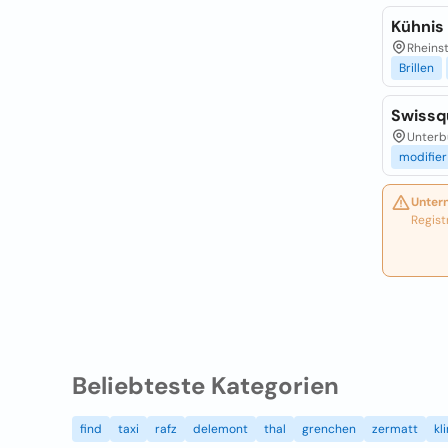
Kühnis
Rheins
Brillen
Swissq
Unterbü
modifier
Unter
Regist
Beliebteste Kategorien
find
taxi
rafz
delemont
thal
grenchen
zermatt
kl