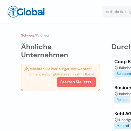
Schweiz
/
Widnau
Ähnliche
Durc
Unternehmen
Coop B
Bahnho
Möchten Sie hier aufgeführt werden?
Beleuch
Enhance your global reach with iGlobal.
Starten Sie jetzt!
Busine
Bahnho
Reisen
Kehl A
Uebrig
Malerei