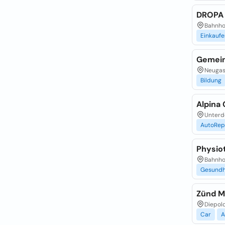
DROPA 
Bahnho
Einkaufe
Gemei
Neugas
Bildung
Alpina
Unterd
AutoRep
Physio
Bahnho
Gesundh
Zünd M
Diepol
Car
A