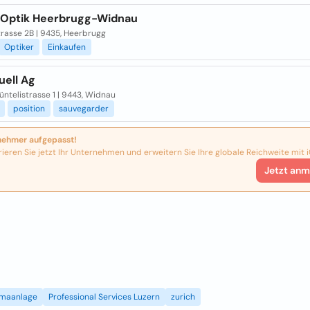
 Optik Heerbrugg-Widnau
trasse 2B | 9435, Heerbrugg
Optiker
Einkaufen
uell Ag
ntelistrasse 1 | 9443, Widnau
position
sauvegarder
nehmer aufgepasst!
rieren Sie jetzt Ihr Unternehmen und erweitern Sie Ihre globale Reichweite mit i
Jetzt anm
imaanlage
Professional Services Luzern
zurich