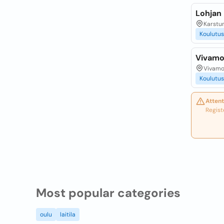
Lohjan 
Karstun
Koulutus
Vivamo
Vivamon
Koulutus
Attent
Regist
Most popular categories
oulu
laitila