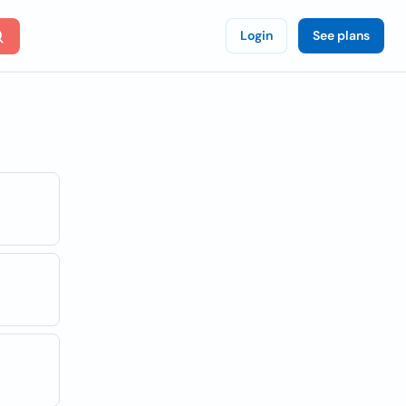
Login
See plans