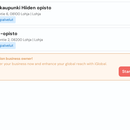
kaupunki Hiiden opisto
tie 6, 08100 Lohja | Lohja
palvelut
-opisto
tie 2, 08200 Lohja | Lohja
palvelut
ion business owner!
er your business now and enhance your global reach with iGlobal.
Sta