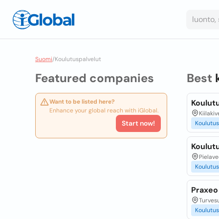
Suomi
/
Koulutuspalvelut
Featured companies
Best
Want to be listed here?
Koulut
Enhance your global reach with iGlobal.
Kiilaki
Start now!
Koulutus
Koulut
Pielave
Koulutus
Praxeo
Turvesu
Koulutus