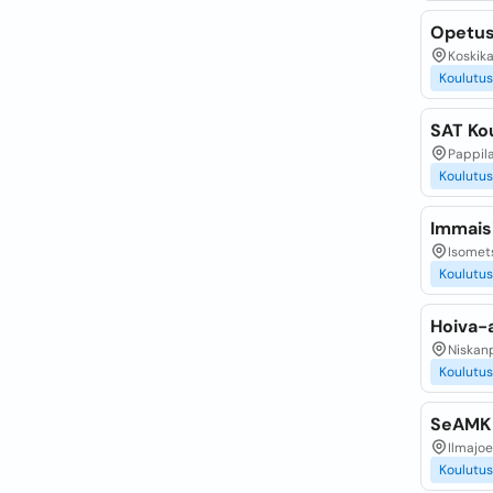
Opetus-
Koskika
Koulutus
SAT Ko
Pappila
Koulutus
Immais
Isomets
Koulutus
Hoiva-
Niskan
Koulutus
SeAMK E
Ilmajoe
Koulutus