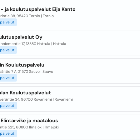
 ja koulutuspalvelut Eija Kanto
rintie 38, 95420 Tornio | Tornio
palvelut
ulutuspalvelut Oy
nniementie 17, 13880 Hattula | Hattula
palvelut
in Koulutuspalvelu
äntie 7 A, 21570 Sauvo | Sauvo
palvelut
alan Koulutuspalvelut
peräntie 34, 96700 Rovaniemi | Rovaniemi
palvelut
lintarvike ja maatalous
ntie 525, 60800 Ilmajoki | Ilmajoki
palvelut