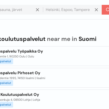
koulutuspalvelut
near me in
Suomi
uspalvelu Työpaikka Oy
ventie 1, 90250 Oulu | Oulu
palvelut
uspalvelu Pirhoset Oy
dentie 1995, 74150 Iisalmi | Iisalmi
palvelut
 Koulutuspalvelut Oy
onkuja 4, 08500 Lohja | Lohja
palvelut