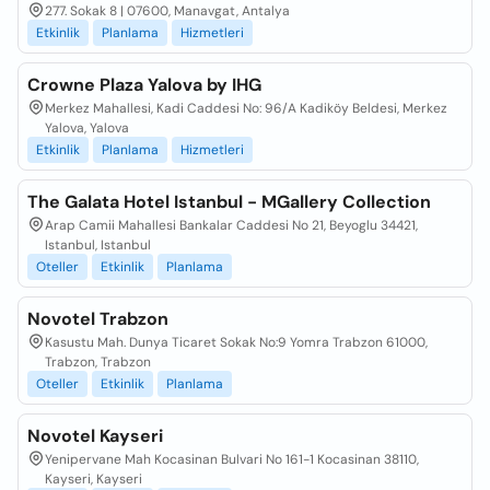
277. Sokak 8 | 07600, Manavgat, Antalya
Etkinlik
Planlama
Hizmetleri
Crowne Plaza Yalova by IHG
Merkez Mahallesi, Kadi Caddesi No: 96/A Kadiköy Beldesi, Merkez
Yalova, Yalova
Etkinlik
Planlama
Hizmetleri
The Galata Hotel Istanbul - MGallery Collection
Arap Camii Mahallesi Bankalar Caddesi No 21, Beyoglu 34421,
Istanbul, Istanbul
Oteller
Etkinlik
Planlama
Novotel Trabzon
Kasustu Mah. Dunya Ticaret Sokak No:9 Yomra Trabzon 61000,
Trabzon, Trabzon
Oteller
Etkinlik
Planlama
Novotel Kayseri
Yenipervane Mah Kocasinan Bulvari No 161-1 Kocasinan 38110,
Kayseri, Kayseri