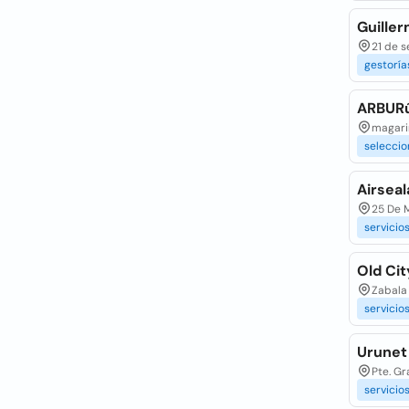
Guille
21 de 
gestoría
ARBURú
magari
seleccio
Airseal
25 De 
servicio
Old Ci
Zabala 
servicio
Urunet
Pte. Gr
servicio