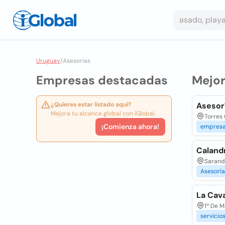
Uruguay
/
Asesorias
Empresas destacadas
Mejo
¿Quieres estar listado aquí?
Asesor
Mejora tu alcance global con iGlobal.
Torres 
¡Comienza ahora!
empres
Calandr
Sarandí
Asesoría
La Cava
1º De 
servicio