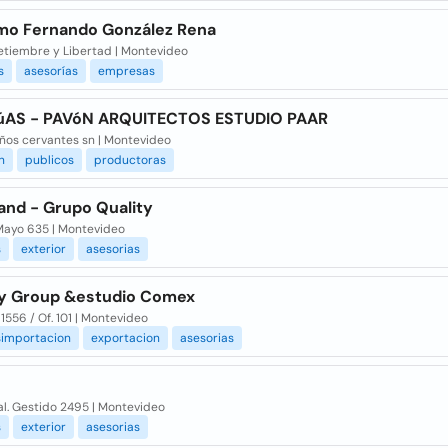
rmo Fernando González Rena
setiembre y Libertad | Montevideo
s
asesorías
empresas
AS - PAVóN ARQUITECTOS ESTUDIO PAAR
ños cervantes sn | Montevideo
n
publicos
productoras
and - Grupo Quality
Mayo 635 | Montevideo
s
exterior
asesorias
ty Group &estudio Comex
1556 / Of. 101 | Montevideo
simportacion
exportacion
asesorias
al. Gestido 2495 | Montevideo
s
exterior
asesorias