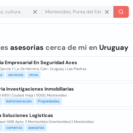
res
asesorias
cerca de mi en
Uruguay
ía Empresarial En Seguridad Aces
García Y L.a. De Herrera, Can- Uruguay. | Las Piedras
as
servicios
otros
ia Investigaciones Inmobiliarias
 690 | Ciudad Vieja | 11000, Montevideo
Administración
Propiedades
 Soluciones Logísticas
Mayo 1436 Apto. 2 Montevideo (montevideo) | Montevideo
s
comercio
asesorías