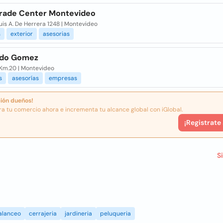
rade Center Montevideo
uis A. De Herrera 1248 | Montevideo
s
exterior
asesorias
ndo Gomez
 Km.20 | Montevideo
s
asesorías
empresas
ión dueños!
ra tu comercio ahora e incrementa tu alcance global con iGlobal.
¡Registrate
S
alanceo
cerrajeria
jardineria
peluqueria