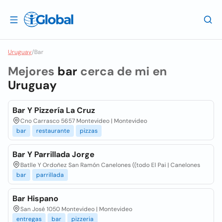
Uruguay
/
Bar
Mejores
bar
cerca de mi en
Uruguay
Bar Y Pizzería La Cruz
Cno Carrasco 5657 Montevideo | Montevideo
bar
restaurante
pizzas
Bar Y Parrillada Jorge
Batlle Y Ordoñez San Ramón Canelones ((todo El Pai | Canelones
bar
parrillada
Bar Hispano
San José 1050 Montevideo | Montevideo
entregas
bar
pizzeria