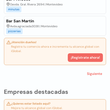
0avda. Gral. Rivera 2694 | Montevideo
minutas
Bar San Martin
Avda.agraciada3038 | Montevideo
pizzerias
¡Atención dueños!
Registra tu comercio ahora e incrementa tu alcance global con
iGlobal.
¡Registrate ahora!
Siguiente
Empresas destacadas
¿Quieres estar listado aquí?
Mejora tu alcance global con iGlobal.