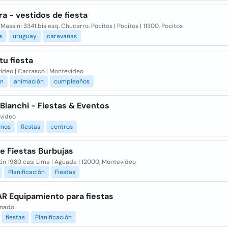
a - vestidos de fiesta
assini 3341 bis esq. Chucarro. Pocitos | Pocitos | 11300, Pocitos
s
uruguay
caravanas
tu fiesta
ideo | Carrasco | Montevideo
n
animación
cumpleaños
 Bianchi - Fiestas & Eventos
evideo
ños
fiestas
centros
e Fiestas Burbujas
ón 1980 casi Lima | Aguada | 12000, Montevideo
Planificación
Fiestas
R Equipamiento para fiestas
onado
fiestas
Planificación