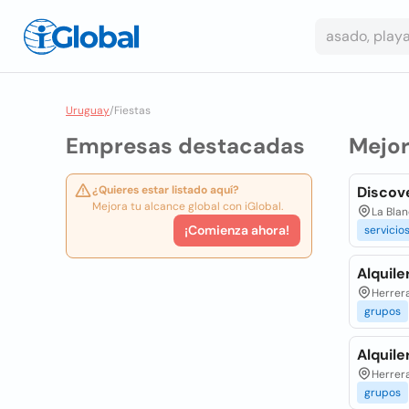
Uruguay
/
Fiestas
Empresas destacadas
Mejo
¿Quieres estar listado aquí?
Discove
Mejora tu alcance global con iGlobal.
La Bla
¡Comienza ahora!
servicio
Alquil
Herrera
grupos
Alquile
Herrera
grupos