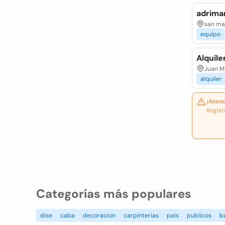
adrima
san mar
equipo
Alquil
Juan Ma
alquiler
¡Atenc
Regist
Categorías más populares
dise
caba
decoracion
carpinterias
pais
publicos
b