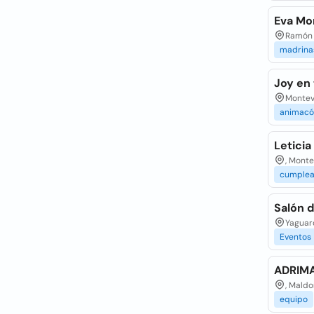
Eva Mor
Ramón M
madrina
Joy en 
Montev
animacó
Leticia
, Mont
cumplea
Salón d
Yaguar
Eventos
ADRIMA
, Mald
equipo