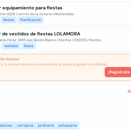
r equipamiento para fiestas
tin 4229 | cerrito de la victoria | Montevideo
fiestas
Planificación
er de vestidos de fiestas LOLAMORA
ría Perez 2895 esq Benito Blanco | Pocitos | 11300113, Pocitos
vestidos
fiesta
ión dueños!
ra tu comercio ahora e incrementa tu alcance global con iGlobal.
¡Registrate
S
alanceo
cerrajeria
jardineria
peluqueria