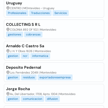
Uruguay
CENTRO | MOntevideo - Uruguay
Profesionales
Traducciones
Servicios
COLLECTING S R L
COLONIA 892 OF 102 | Montevideo
gestiones
cobranzas
Arnaldo C Castro Sa
J. H. Y Obes 1626 | Montevideo
gestion
ncr
informatica
Deposito Pedernal
Lzo. Fernández 2049 | Montevideo
gestion
residuos
exportadoresempresa
Jorge Rocha
Av., Del Libertador, 1708, Apto. 1304 | Montevideo
gestion
comunicacion
difusion