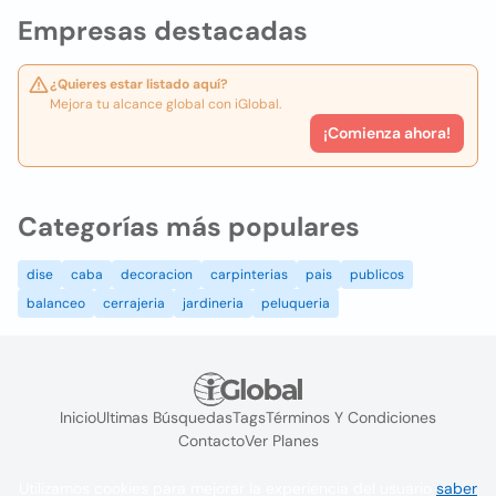
Empresas destacadas
¿Quieres estar listado aquí?
Mejora tu alcance global con iGlobal.
¡Comienza ahora!
Categorías más populares
dise
caba
decoracion
carpinterias
pais
publicos
balanceo
cerrajeria
jardineria
peluqueria
Inicio
Ultimas Búsquedas
Tags
Términos Y Condiciones
Contacto
Ver Planes
Utilizamos cookies para mejorar la experiencia del usuario
saber