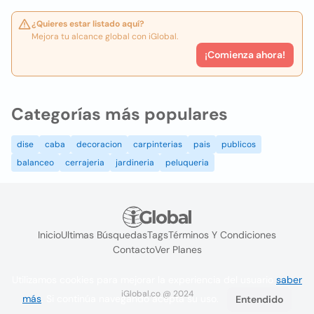
¿Quieres estar listado aquí?
Mejora tu alcance global con iGlobal.
¡Comienza ahora!
Categorías más populares
dise
caba
decoracion
carpinterias
pais
publicos
balanceo
cerrajeria
jardineria
peluqueria
Inicio
Ultimas Búsquedas
Tags
Términos Y Condiciones
Contacto
Ver Planes
Utilizamos cookies para mejorar la experiencia del usuario
saber
iGlobal.co @ 2024
más
. Si continúa navegando acepta su uso.
Entendido