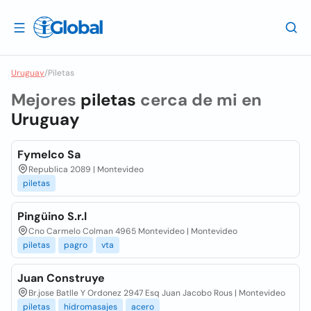
Uruguay
/
Piletas
Mejores
piletas
cerca de mi en
Uruguay
Fymelco Sa
Republica 2089 | Montevideo
piletas
Pingüino S.r.l
Cno Carmelo Colman 4965 Montevideo | Montevideo
piletas
pagro
vta
Juan Construye
Br.jose Batlle Y Ordonez 2947 Esq Juan Jacobo Rous | Montevideo
piletas
hidromasajes
acero