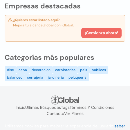
Empresas destacadas
¿Quieres estar listado aquí?
Mejora tu alcance global con iGlobal.
¡Comienza ahora!
Categorías más populares
dise
caba
decoracion
carpinterias
pais
publicos
balanceo
cerrajeria
jardineria
peluqueria
Inicio
Ultimas Búsquedas
Tags
Términos Y Condiciones
Contacto
Ver Planes
Utilizamos cookies para mejorar la experiencia del usuario
saber