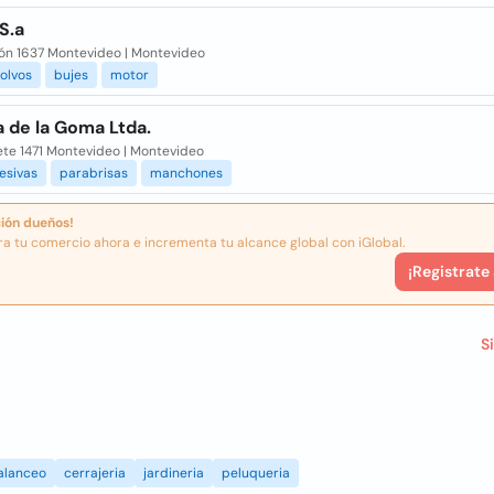
S.a
ón 1637 Montevideo | Montevideo
olvos
bujes
motor
 de la Goma Ltda.
ete 1471 Montevideo | Montevideo
esivas
parabrisas
manchones
ión dueños!
ra tu comercio ahora e incrementa tu alcance global con iGlobal.
¡Registrate
S
alanceo
cerrajeria
jardineria
peluqueria