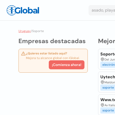
Uruguay
/
Soporte
Empresas destacadas
Mejo
¿Quieres estar listado aquí?
Soporte
Mejora tu alcance global con iGlobal.
Del Jun
¡Comienza ahora!
electrón
Uytech 
Maldon
soporte
Www.t
Av Ital
soporte