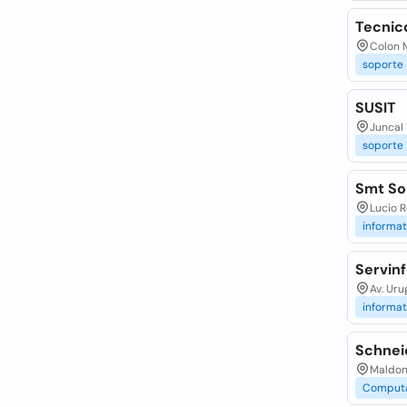
Tecnic
Colon 
soporte
SUSIT
Juncal 
soporte
Smt So
Lucio 
informat
Servinf
Av. Uru
informat
Schnei
Maldona
Comput