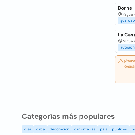
Dornel 
Yaguar
guardap
La Casa
Miguel
autoadh
¡Atenc
Regist
Categorías más populares
dise
caba
decoracion
carpinterias
pais
publicos
b