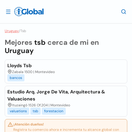
Uruguay
/
Tsb
Mejores
tsb
cerca de mi en
Uruguay
Lloyds Tsb
Zabala 1500 | Montevideo
bancos
Estudio Arq. Jorge De Vita, Arquitectura &
Valuaciones
Ituzaingó 1526 Of.204 | Montevideo
valuations
tsb
forestacion
¡Atención dueños!
Registra tu comercio ahora e incrementa tu alcance global con