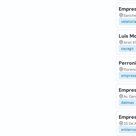
Empres
Sanchez
velatori
Luis Mo
Ariel 
sayago
Perroni
Florenc
empres
Empres
Av. Gen
dalmas
Empre
25 De A
entierro