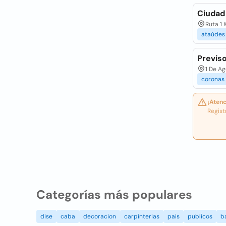
Ciudad 
Ruta 1 
ataúdes
Previso
1 De Ag
coronas
¡Atenc
Regist
Categorías más populares
dise
caba
decoracion
carpinterias
pais
publicos
b