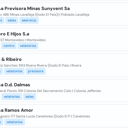
a Previsora Minas Sunyvent Sa
 486 Minas Lavalleja ((todo El Pais)) | Poblado Lavalleja
as
salas
seervicio
ro E Hijos S.a
4737 Montevideo | Montevideo
centro
velatorios
 & Ribeiro
io Sanchez 993 Rivera Rivera ((todo El Pais | Rivera
a
velatorios
previsora
a D.d. Dalmas
eral Flores 318 Colonia Del Sacramento Colo | Colonia Jefferies
velatorias
salas
sa Ramos Amor
gosto 177 Santa Lucía Canelones ((todo El P | Canelones
s
velatorios