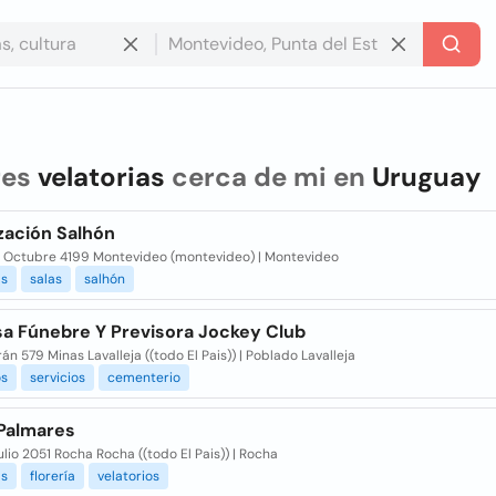
res
velatorias
cerca de mi en
Uruguay
zación Salhón
e Octubre 4199 Montevideo (montevideo) | Montevideo
as
salas
salhón
a Fúnebre Y Previsora Jockey Club
rán 579 Minas Lavalleja ((todo El Pais)) | Poblado Lavalleja
os
servicios
cementerio
Palmares
ulio 2051 Rocha Rocha ((todo El Pais)) | Rocha
as
florería
velatorios