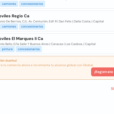
camiones
concesionarios
viles Regio Ca
onio De Berrios, C/c. Av. Centurión, Edf. R | San Felix | Dalla Costa, | Capital
camiones
concesionarios
iles El Marques Ii Ca
rés Bello, E/la Salle Y Buenos Aires | Caracas | Los Caobos, | Capital
pintura
concesionarios
ión dueños!
ra tu comercio ahora e incrementa tu alcance global con iGlobal.
¡Registrate
S