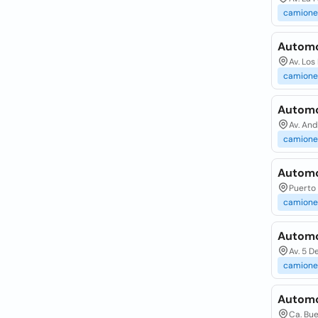
camione
Automo
Av. Los
camione
Automo
Av. And
camione
Automo
Puerto 
camione
Automo
Av. 5 D
camione
Automo
Ca. Bue