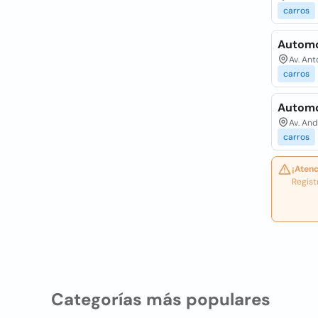
carros
Automo
Av. Ant
carros
Automov
Av. And
carros
¡Atenc
Regist
Categorías más populares