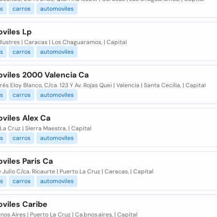
s
carros
automoviles
viles Lp
 Ilustres | Caracas | Los Chaguaramos, | Capital
s
carros
automoviles
viles 2000 Valencia Ca
rés Eloy Blanco, C/ca. 123 Y Av. Rojas Quei | Valencia | Santa Cecilia, | Capital
s
carros
automoviles
viles Alex Ca
La Cruz | Sierra Maestra, | Capital
s
carros
automoviles
viles Paris Ca
e Julio C/ca. Ricaurte | Puerto La Cruz | Caracas, | Capital
s
carros
automoviles
viles Caribe
nos Aires | Puerto La Cruz | Ca.bnos.aires, | Capital