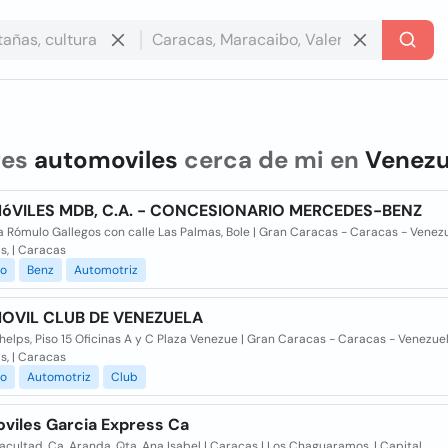
res
automoviles
cerca de mi en
Venezu
VILES MDB, C.A. - CONCESIONARIO MERCEDES-BENZ
 Rómulo Gallegos con calle Las Palmas, Bole | Gran Caracas - Caracas - Venezu
s, | Caracas
o
Benz
Automotriz
OVIL CLUB DE VENEZUELA
helps, Piso 15 Oficinas A y C Plaza Venezue | Gran Caracas - Caracas - Venezuel
s, | Caracas
o
Automotriz
Club
viles Garcia Express Ca
Facultad, Ca. Aranda, Qta. Ana Isabel | Caracas | Los Chaguaramos, | Capital