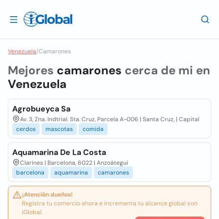
Venezuela
/
Camarones
Mejores
camarones
cerca de mi en
Venezuela
Agrobueyca Sa
Av. 3, Zna. Indtrial. Sta. Cruz, Parcela A-006 | Santa Cruz, | Capital
cerdos
mascotas
comida
Aquamarina De La Costa
Clarines | Barcelona, 6022 | Anzoátegui
barcelona
aquamarina
camarones
¡Atención dueños!
Registra tu comercio ahora e incrementa tu alcance global con
iGlobal.