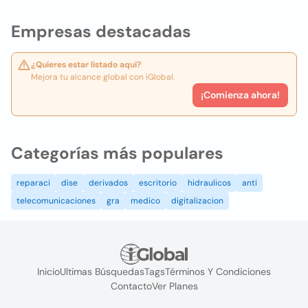
Empresas destacadas
¿Quieres estar listado aquí?
Mejora tu alcance global con iGlobal.
¡Comienza ahora!
Categorías más populares
reparaci
dise
derivados
escritorio
hidraulicos
anti
telecomunicaciones
gra
medico
digitalizacion
Inicio
Ultimas Búsquedas
Tags
Términos Y Condiciones
Contacto
Ver Planes