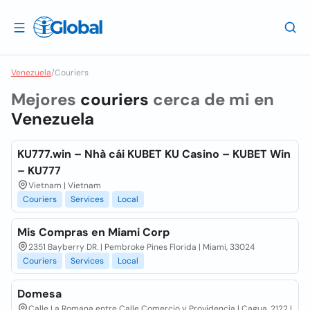
Venezuela
/
Couriers
Mejores
couriers
cerca de mi en
Venezuela
KU777.win – Nhà cái KUBET KU Casino – KUBET Win
– KU777
Vietnam | Vietnam
Couriers
Services
Local
Mis Compras en Miami Corp
2351 Bayberry DR. | Pembroke Pines Florida | Miami, 33024
Couriers
Services
Local
Domesa
Calle La Romana entre Calle Comercio y Providencia | Cagua, 2122 |