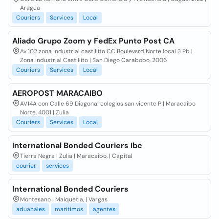
Aragua
Couriers
Services
Local
Aliado Grupo Zoom y FedEx Punto Post CA
Av 102 zona industrial castillito CC Boulevsrd Norte local 3 Pb |
Zona industrial Castillito | San Diego Carabobo, 2006
Couriers
Services
Local
AEROPOST MARACAIBO
AV14A con Calle 69 Diagonal colegios san vicente P | Maracaibo
Norte, 4001 | Zulia
Couriers
Services
Local
International Bonded Couriers Ibc
Tierra Negra | Zulia | Maracaibo, | Capital
courier
services
International Bonded Couriers
Montesano | Maiquetia, | Vargas
aduanales
maritimos
agentes