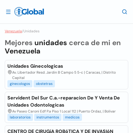
Venezuela
/
Unidades
Mejores
unidades
cerca de mi en
Venezuela
Unidades Ginecologicas
Av. Libertador Resd. Jardin B Campo 5 5-c | Caracas, | Distrito
Capital
ginecologos
obstetras
Servident Del Sur C.a.-reparacion De Y Venta De
Unidades Odontologicas
Av Paseo Caroni Edf P.a Piso 1 Local 112 | Puerto Ordaz, | Bolivar
laboratorios
instrumentos
medicos
CENTRO DE CIRUGíA ROBóTICA Y DE INVASIóN