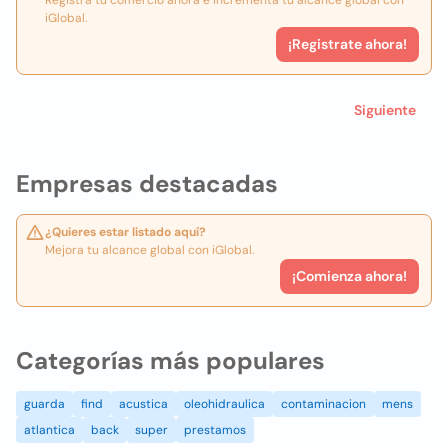
Registra tu comercio ahora e incrementa tu alcance global con
iGlobal.
¡Registrate ahora!
Siguiente
Empresas destacadas
¿Quieres estar listado aquí?
Mejora tu alcance global con iGlobal.
¡Comienza ahora!
Categorías más populares
guarda
find
acustica
oleohidraulica
contaminacion
mens
atlantica
back
super
prestamos