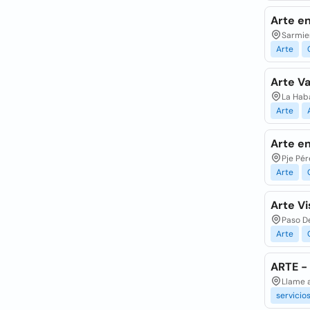
Arte en
Sarmien
Arte
Arte V
La Haba
Arte
Arte e
Pje Pér
Arte
Arte Vi
Paso D
Arte
ARTE -
Llame a
servicio