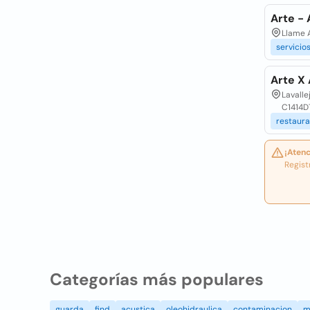
Arte - 
Llame A
servicio
Arte X 
Lavall
C1414D
restaur
¡Atenc
Regist
Categorías más populares
guarda
find
acustica
oleohidraulica
contaminacion
m