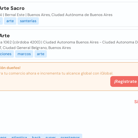
Arte Sacro
l | Bernal Este | Buenos Aires, Ciudad Autónoma de Buenos Aires
s
arte
santerías
Arte
eja 1062 (córdoba 4200) | Ciudad Autonoma Buenos Aires - Ciudad Autonoma De
T, Ciudad General Belgrano, Buenos Aires
aciones
marcos
arte
ión dueños!
ra tu comercio ahora e incrementa tu alcance global con iGlobal.
¡Registrate
S
ens
atlantica
back
super
prestamos