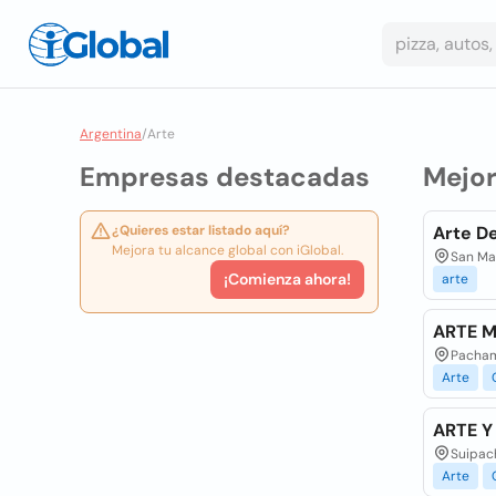
Argentina
/
Arte
Empresas destacadas
Mejo
¿Quieres estar listado aquí?
Arte De
Mejora tu alcance global con iGlobal.
San Mar
¡Comienza ahora!
arte
ARTE M
Pacham
Arte
ARTE Y
Suipach
Arte