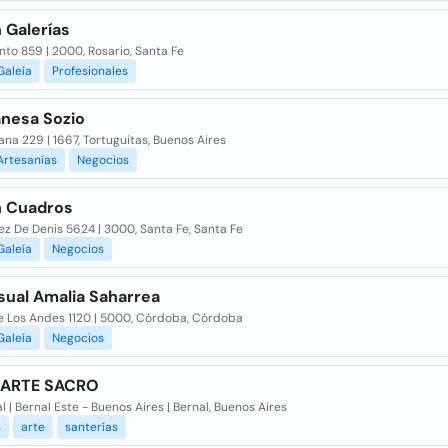
 Galerías
to 859 | 2000, Rosario, Santa Fe
Galeía
Profesionales
anesa Sozio
na 229 | 1667, Tortuguitas, Buenos Aires
Artesanías
Negocios
n Cuadros
ez De Denis 5624 | 3000, Santa Fe, Santa Fe
Galeía
Negocios
sual Amalia Saharrea
e Los Andes 1120 | 5000, Córdoba, Córdoba
Galeía
Negocios
 ARTE SACRO
l | Bernal Este - Buenos Aires | Bernal, Buenos Aires
s
arte
santerías