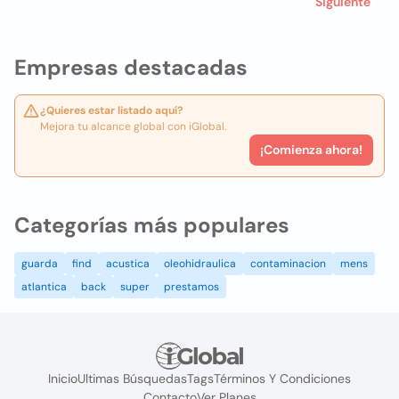
Siguiente
Empresas destacadas
¿Quieres estar listado aquí?
Mejora tu alcance global con iGlobal.
¡Comienza ahora!
Categorías más populares
guarda
find
acustica
oleohidraulica
contaminacion
mens
atlantica
back
super
prestamos
Inicio
Ultimas Búsquedas
Tags
Términos Y Condiciones
Contacto
Ver Planes