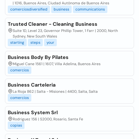
| 1016, Buenos Aires, Ciudad Autónoma de Buenos Aires
comerciosdiversified
business
communications
Trusted Cleaner - Cleaning Business
Suite 1D, Level 23, Governor Phillip Tower, 1 Farr | 2000, North
Sydney, New South Wales
starting
steps
your
Business Body By Pilates
Miguel Cane 1561 | 1607, Villa Adelina, Buenos Aires
comercios
Business Carteleria
La Rioja 862 | Salta - Misiones | 4400, Salta, Salta
comercios
Business System Srl
Rodriguez 156 | S2000, Rosario, Santa Fe
copias