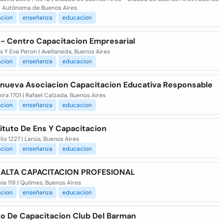
 Autónoma de Buenos Aires
acion
enseñanza
educacion
 - Centro Capacitacion Empresarial
 Y Eva Peron | Avellaneda, Buenos Aires
acion
enseñanza
educacion
nueva Asociacion Capacitacion Educativa Responsable
ira 1701 | Rafael Calzada, Buenos Aires
acion
enseñanza
educacion
tituto De Ens Y Capacitacion
lio 1227 | Lanús, Buenos Aires
acion
enseñanza
educacion
- ALTA CAPACITACION PROFESIONAL
ia 119 | Quilmes, Buenos Aires
acion
enseñanza
educacion
uto De Capacitacion Club Del Barman