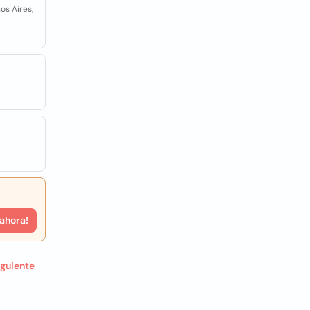
os Aires,
 ahora!
iguiente