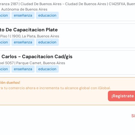
ranza 2187 | Ciudad De Buenos Aires - Ciudad De Buenos Aires | C1425FXA, Buen
 Autónoma de Buenos Aires
acion
enseñanza
educacion
to De Capacitacion Plate
Piso 1 | 1900, La Plata, Buenos Aires
acion
enseñanza
educacion
 Carlos - Capacitacion Cad/gis
bel 5057 | Parque Camet, Buenos Aires
acion
enseñanza
educacion
ión dueños!
ra tu comercio ahora e incrementa tu alcance global con iGlobal.
¡Registrate
S