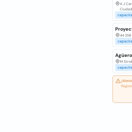
A J Car
Ciudad
capacit
Proyec
44 356 
capacit
Agüero
M Stro
capacit
¡Atenc
Regist