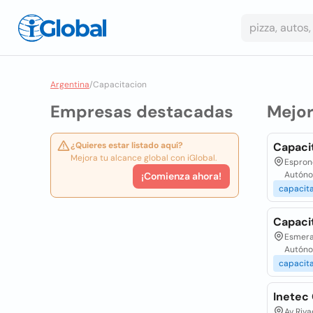
Argentina
/
Capacitacion
Empresas destacadas
Mejo
¿Quieres estar listado aquí?
Capacit
Mejora tu alcance global con iGlobal.
Espron
Autóno
¡Comienza ahora!
capacit
Capaci
Esmera
Autóno
capacit
Inetec
Av Riva