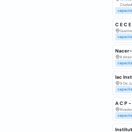
Ciudad
capacit
C E C E
Guemes
capacit
Nacer-
R Altam
capacit
Iac Ins
9 De Ju
capacit
A C P 
Rivadav
capacit
Instit