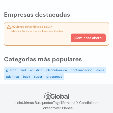
Empresas destacadas
¿Quieres estar listado aquí?
Mejora tu alcance global con iGlobal.
¡Comienza ahora!
Categorías más populares
guarda
find
acustica
oleohidraulica
contaminacion
mens
atlantica
back
super
prestamos
Inicio
Ultimas Búsquedas
Tags
Términos Y Condiciones
Contacto
Ver Planes