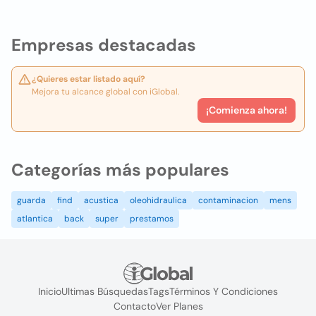
Empresas destacadas
¿Quieres estar listado aquí?
Mejora tu alcance global con iGlobal.
¡Comienza ahora!
Categorías más populares
guarda
find
acustica
oleohidraulica
contaminacion
mens
atlantica
back
super
prestamos
Inicio
Ultimas Búsquedas
Tags
Términos Y Condiciones
Contacto
Ver Planes