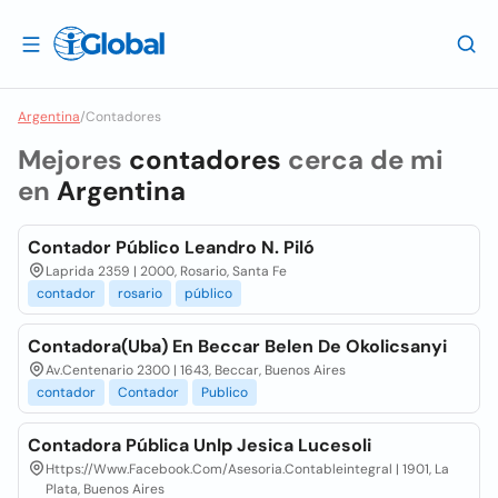
Argentina
/
Contadores
Mejores
contadores
cerca de mi
en
Argentina
Contador Público Leandro N. Piló
Laprida 2359 | 2000, Rosario, Santa Fe
contador
rosario
público
Contadora(Uba) En Beccar Belen De Okolicsanyi
Av.Centenario 2300 | 1643, Beccar, Buenos Aires
contador
Contador
Publico
Contadora Pública Unlp Jesica Lucesoli
Https://Www.Facebook.Com/Asesoria.Contableintegral | 1901, La
Plata, Buenos Aires