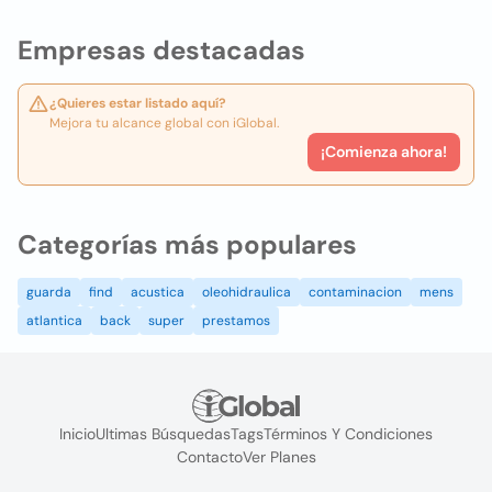
Empresas destacadas
¿Quieres estar listado aquí?
Mejora tu alcance global con iGlobal.
¡Comienza ahora!
Categorías más populares
guarda
find
acustica
oleohidraulica
contaminacion
mens
atlantica
back
super
prestamos
Inicio
Ultimas Búsquedas
Tags
Términos Y Condiciones
Contacto
Ver Planes