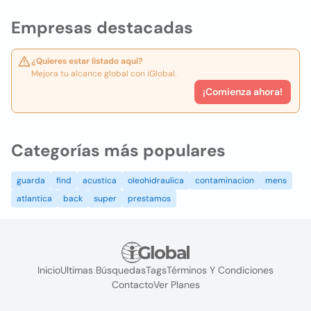
Empresas destacadas
¿Quieres estar listado aquí?
Mejora tu alcance global con iGlobal.
¡Comienza ahora!
Categorías más populares
guarda
find
acustica
oleohidraulica
contaminacion
mens
atlantica
back
super
prestamos
Inicio
Ultimas Búsquedas
Tags
Términos Y Condiciones
Contacto
Ver Planes