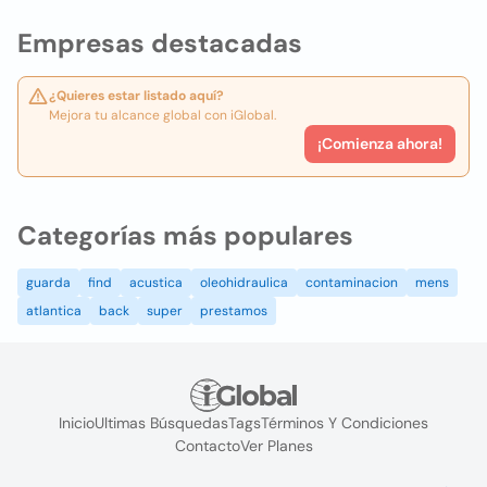
Empresas destacadas
¿Quieres estar listado aquí?
Mejora tu alcance global con iGlobal.
¡Comienza ahora!
Categorías más populares
guarda
find
acustica
oleohidraulica
contaminacion
mens
atlantica
back
super
prestamos
Inicio
Ultimas Búsquedas
Tags
Términos Y Condiciones
Contacto
Ver Planes