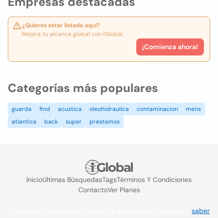
Empresas destacadas
¿Quieres estar listado aquí?
Mejora tu alcance global con iGlobal.
¡Comienza ahora!
Categorías más populares
guarda
find
acustica
oleohidraulica
contaminacion
mens
atlantica
back
super
prestamos
Inicio
Ultimas Búsquedas
Tags
Términos Y Condiciones
Contacto
Ver Planes
Utilizamos cookies para mejorar la experiencia del usuario
saber