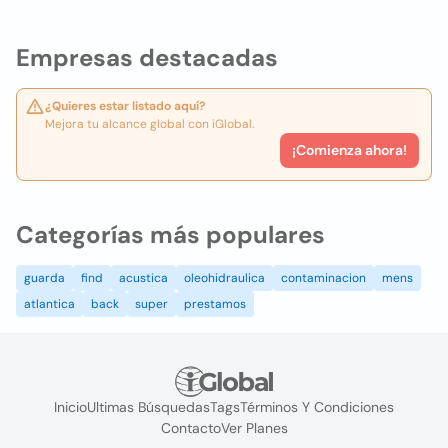
Empresas destacadas
¿Quieres estar listado aquí?
Mejora tu alcance global con iGlobal.
¡Comienza ahora!
Categorías más populares
guarda
find
acustica
oleohidraulica
contaminacion
mens
atlantica
back
super
prestamos
Inicio
Ultimas Búsquedas
Tags
Términos Y Condiciones
Contacto
Ver Planes