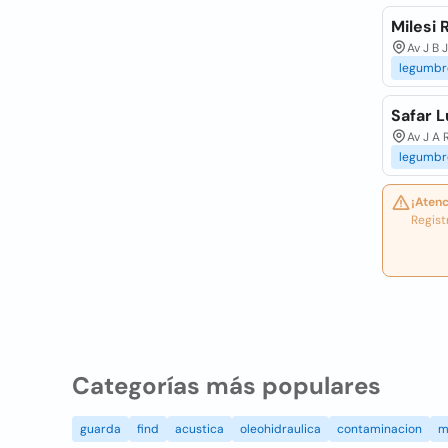
Milesi 
Av J B 
legumbr
Safar L
Av J A 
legumbr
¡Atenc
Regist
Categorías más populares
guarda
find
acustica
oleohidraulica
contaminacion
m