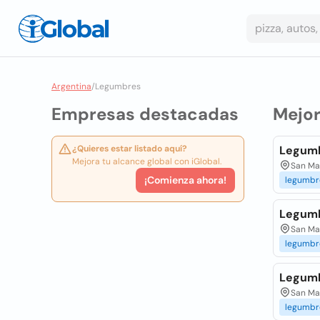
Argentina
/
Legumbres
Empresas destacadas
Mejo
¿Quieres estar listado aquí?
Legumb
Mejora tu alcance global con iGlobal.
San Mar
¡Comienza ahora!
legumbr
Legumb
San Mar
legumbr
Legumb
San Mar
legumbr