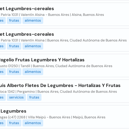
diet Legumbres-cereales
 Patria 1031 | Valentín Alsina - Buenos Aires | Alsina, Buenos Aires
es
frutas
alimentos
diet Legumbres-cereales
 Patria 1031 | Valentín Alsina | Buenos Aires, Ciudad Autónoma de Buenos Aires
es
frutas
alimentos
Rogelio Frutas Legumbres Y Hortalizas
Justo 01250 | Tandil | Buenos Aires, Ciudad Autónoma de Buenos Aires
es
frutas
alimentos
uis Alberto Fletes De Legumbres - Hortalizas Y Frutas
 Roca 1342 | Pergamino | Buenos Aires, Ciudad Autónoma de Buenos Aires
es
servicios
frutas
a Legumbres
legas (c47) 2268 | Villa Maipú - Buenos Aires | Maipú, Buenos Aires
es
frutas
alimentos