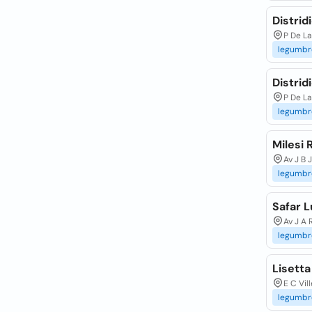
Distri
P De La
legumbr
Distri
P De La
legumbr
Milesi 
Av J B 
legumbr
Safar L
Av J A
legumbr
Lisett
E C Vil
legumbr