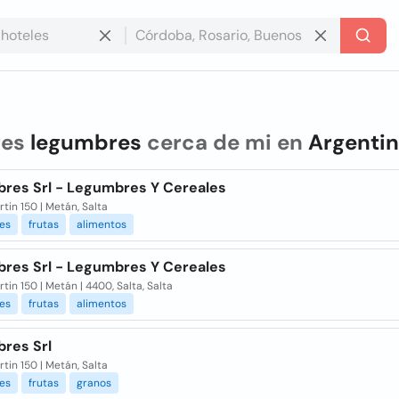
res
legumbres
cerca de mi en
Argenti
res Srl - Legumbres Y Cereales
tin 150 | Metán, Salta
es
frutas
alimentos
res Srl - Legumbres Y Cereales
tin 150 | Metán | 4400, Salta, Salta
es
frutas
alimentos
res Srl
tin 150 | Metán, Salta
es
frutas
granos