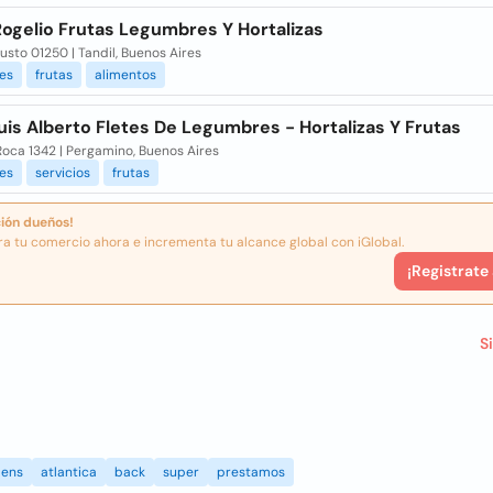
Rogelio Frutas Legumbres Y Hortalizas
Justo 01250 | Tandil, Buenos Aires
es
frutas
alimentos
uis Alberto Fletes De Legumbres - Hortalizas Y Frutas
Roca 1342 | Pergamino, Buenos Aires
es
servicios
frutas
ión dueños!
ra tu comercio ahora e incrementa tu alcance global con iGlobal.
¡Registrate
S
ens
atlantica
back
super
prestamos