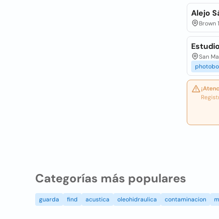
Alejo 
Brown 1
Estudi
San Mar
photobo
¡Atenc
Regist
Categorías más populares
guarda
find
acustica
oleohidraulica
contaminacion
m