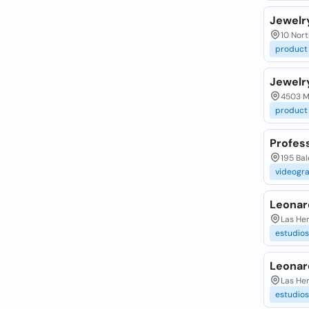
Jewelr
10 Nort
product
Jewelr
4503 Mi
product
Profes
195 Bal
videogr
Leonar
Las Her
estudios
Leonar
Las Her
estudios