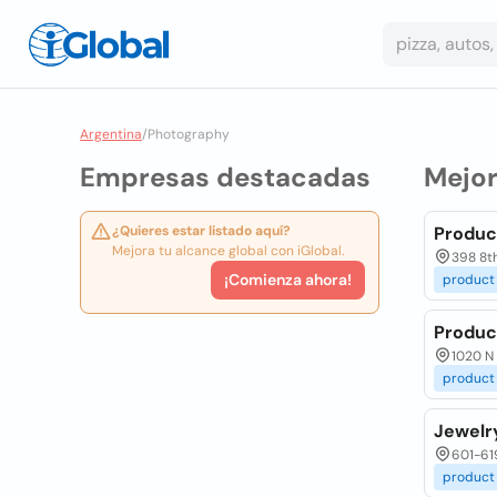
Argentina
/
Photography
Empresas destacadas
Mejo
¿Quieres estar listado aquí?
Produc
Mejora tu alcance global con iGlobal.
398 8th
¡Comienza ahora!
product
Produc
1020 N
product
Jewelr
601-619
product