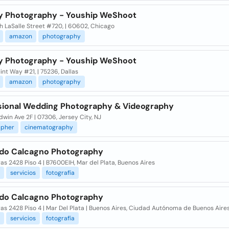
y Photography - Youship WeShoot
h LaSalle Street #720, | 60602, Chicago
amazon
photography
y Photography - Youship WeShoot
nt Way #21, | 75236, Dallas
amazon
photography
sional Wedding Photography & Videography
dwin Ave 2F | 07306, Jersey City, NJ
apher
cinematography
do Calcagno Photography
as 2428 Piso 4 | B7600EIH, Mar del Plata, Buenos Aires
servicios
fotografía
do Calcagno Photography
as 2428 Piso 4 | Mar Del Plata | Buenos Aires, Ciudad Autónoma de Buenos Aire
servicios
fotografía