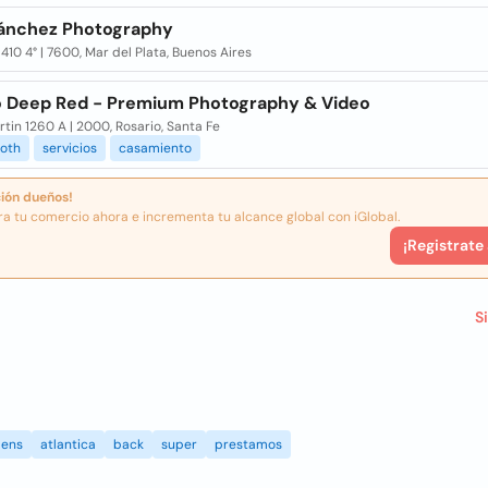
Sánchez Photography
410 4° | 7600, Mar del Plata, Buenos Aires
o Deep Red - Premium Photography & Video
tin 1260 A | 2000, Rosario, Santa Fe
oth
servicios
casamiento
ión dueños!
ra tu comercio ahora e incrementa tu alcance global con iGlobal.
¡Registrate
S
ens
atlantica
back
super
prestamos