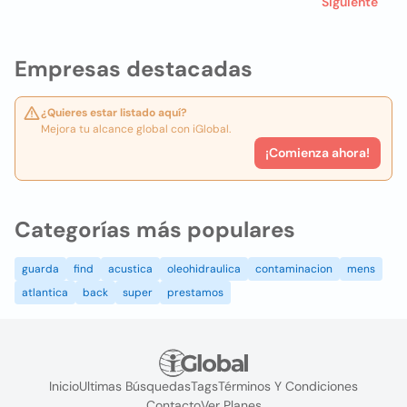
Siguiente
Empresas destacadas
¿Quieres estar listado aquí?
Mejora tu alcance global con iGlobal.
¡Comienza ahora!
Categorías más populares
guarda
find
acustica
oleohidraulica
contaminacion
mens
atlantica
back
super
prestamos
Inicio
Ultimas Búsquedas
Tags
Términos Y Condiciones
Contacto
Ver Planes