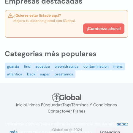
Empresas destacadas
¿Quieres estar listado aquí?
Mejora tu alcance global con iGlobal.
¡Comienza ahora!
Categorías más populares
guarda
find
acustica
oleohidraulica
contaminacion
mens
atlantica
back
super
prestamos
Inicio
Ultimas Búsquedas
Tags
Términos Y Condiciones
Contacto
Ver Planes
Utilizamos cookies para mejorar la experiencia del usuario
saber
iGlobal.co @ 2024
más
. Si continúa navegando acepta su uso.
Entendido