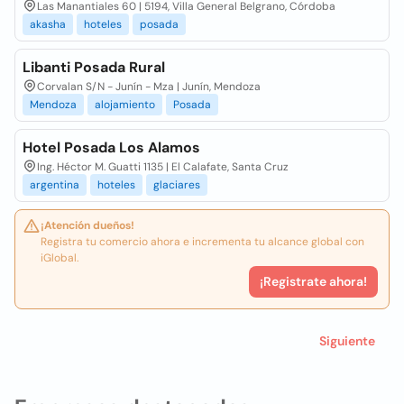
Las Manantiales 60 | 5194, Villa General Belgrano, Córdoba
akasha
hoteles
posada
Libanti Posada Rural
Corvalan S/N - Junín - Mza | Junín, Mendoza
Mendoza
alojamiento
Posada
Hotel Posada Los Alamos
Ing. Héctor M. Guatti 1135 | El Calafate, Santa Cruz
argentina
hoteles
glaciares
¡Atención dueños!
Registra tu comercio ahora e incrementa tu alcance global con
iGlobal.
¡Registrate ahora!
Siguiente