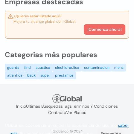
Empresas destacadas
¿Quieres estar listado aquí?
Mejora tu alcance global con iGlobal.
¡Comienza ahora!
Categorías más populares
guarda
find
acustica
oleohidraulica
contaminacion
mens
atlantica
back
super
prestamos
Inicio
Ultimas Búsquedas
Tags
Términos Y Condiciones
Contacto
Ver Planes
Utilizamos cookies para mejorar la experiencia del usuario
saber
iGlobal.co @ 2024
más
. Si continúa navegando acepta su uso.
Entendido