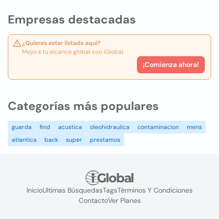
Empresas destacadas
¿Quieres estar listado aquí?
Mejora tu alcance global con iGlobal.
¡Comienza ahora!
Categorías más populares
guarda
find
acustica
oleohidraulica
contaminacion
mens
atlantica
back
super
prestamos
Inicio
Ultimas Búsquedas
Tags
Términos Y Condiciones
Contacto
Ver Planes