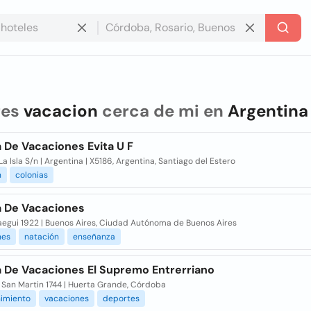
res
vacacion
cerca de mi en
Argentina
 De Vacaciones Evita U F
La Isla S/n | Argentina | X5186, Argentina, Santiago del Estero
n
colonias
a De Vacaciones
egui 1922 | Buenos Aires, Ciudad Autónoma de Buenos Aires
nes
natación
enseñanza
a De Vacaciones El Supremo Entrerriano
 San Martin 1744 | Huerta Grande, Córdoba
nimiento
vacaciones
deportes