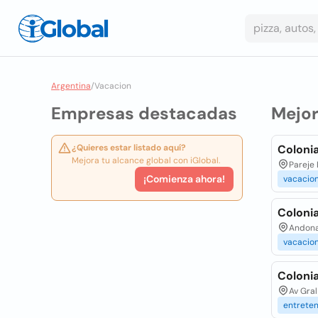
Argentina
/
Vacacion
Empresas destacadas
Mejo
¿Quieres estar listado aquí?
Colonia
Mejora tu alcance global con iGlobal.
Pareje 
¡Comienza ahora!
vacacio
Coloni
Andona
vacacio
Coloni
Av Gral
entrete