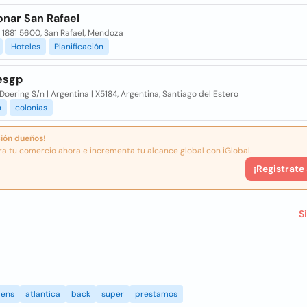
onar San Rafael
 1881 5600, San Rafael, Mendoza
Hoteles
Planificación
esgp
Doering S/n | Argentina | X5184, Argentina, Santiago del Estero
n
colonias
ión dueños!
ra tu comercio ahora e incrementa tu alcance global con iGlobal.
¡Registrate
S
ens
atlantica
back
super
prestamos