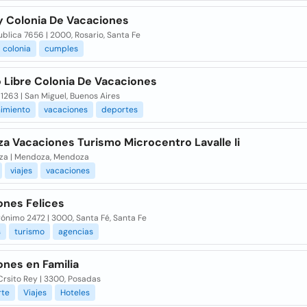
y Colonia De Vacaciones
blica 7656 | 2000, Rosario, Santa Fe
colonia
cumples
 Libre Colonia De Vacaciones
 1263 | San Miguel, Buenos Aires
nimiento
vacaciones
deportes
a Vacaciones Turismo Microcentro Lavalle Ii
a | Mendoza, Mendoza
viajes
vacaciones
ones Felices
ónimo 2472 | 3000, Santa Fé, Santa Fe
s
turismo
agencias
ones en Familia
Crsito Rey | 3300, Posadas
rte
Viajes
Hoteles