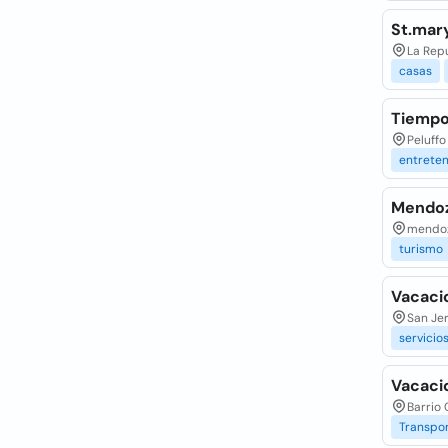
St.mar
La Repu
casas
Tiempo
Peluffo
entrete
Mendoz
mendoz
turismo
Vacaci
San Jer
servicio
Vacaci
Barrio 
Transpo