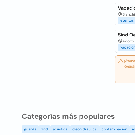
Vacaci
Bianchi
eventos
Sind O
Adolfo 
vacacio
¡Atenc
Regist
Categorías más populares
guarda
find
acustica
oleohidraulica
contaminacion
m