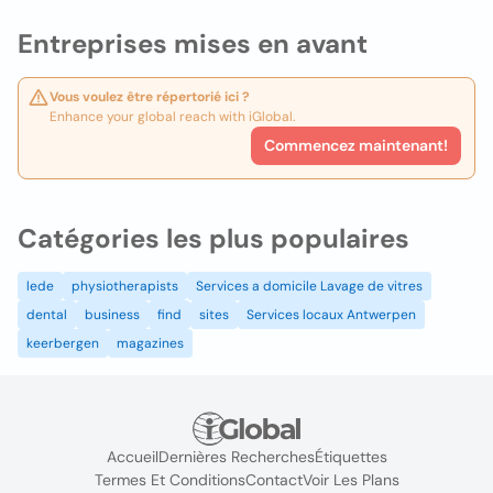
Entreprises mises en avant
Vous voulez être répertorié ici ?
Enhance your global reach with iGlobal.
Commencez maintenant!
Catégories les plus populaires
lede
physiotherapists
Services a domicile Lavage de vitres
dental
business
find
sites
Services locaux Antwerpen
keerbergen
magazines
Accueil
Dernières Recherches
Étiquettes
Termes Et Conditions
Contact
Voir Les Plans