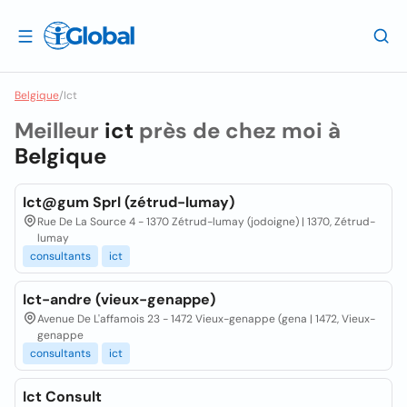
Belgique
/
Ict
Meilleur
ict
près de chez moi à
Belgique
Ict@gum Sprl (zétrud-lumay)
Rue De La Source 4 - 1370 Zétrud-lumay (jodoigne) | 1370, Zétrud-
lumay
consultants
ict
Ict-andre (vieux-genappe)
Avenue De L'affamois 23 - 1472 Vieux-genappe (gena | 1472, Vieux-
genappe
consultants
ict
Ict Consult