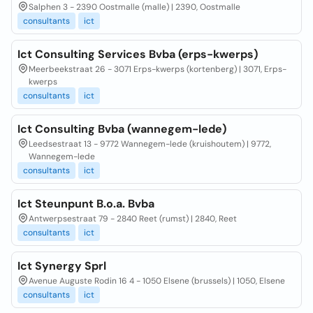
Salphen 3 - 2390 Oostmalle (malle) | 2390, Oostmalle
consultants
ict
Ict Consulting Services Bvba (erps-kwerps)
Meerbeekstraat 26 - 3071 Erps-kwerps (kortenberg) | 3071, Erps-
kwerps
consultants
ict
Ict Consulting Bvba (wannegem-lede)
Leedsestraat 13 - 9772 Wannegem-lede (kruishoutem) | 9772,
Wannegem-lede
consultants
ict
Ict Steunpunt B.o.a. Bvba
Antwerpsestraat 79 - 2840 Reet (rumst) | 2840, Reet
consultants
ict
Ict Synergy Sprl
Avenue Auguste Rodin 16 4 - 1050 Elsene (brussels) | 1050, Elsene
consultants
ict