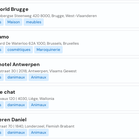
orld Brugge
nbergse Steenweg 420 8000, Brugge, West-Vlaanderen
s
Maison
meubles
gamo
rd De Waterloo 62A 1000, Brussels, Bruxelles
s
cosmétiques
Maroquinerie
hotel Antwerpen
nstraat 30 | 2018, Antwerpen, Vlaams Gewest
s
danimaux
Animaux
de chat
vaux 120 | 4030, Liège, Wallonia
s
danimaux
Animaux
eren Daniel
aat 70 | 1840, Londerzeel, Flemish Brabant
s
danimaux
Animaux