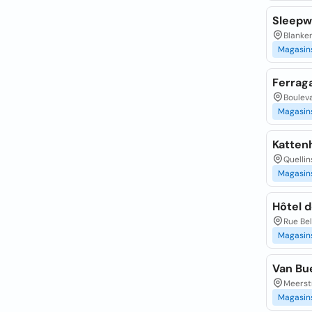
Sleepw
Blanke
Magasin
Ferra
Bouleva
Magasin
Katten
Quelli
Magasin
Hôtel 
Rue Bel
Magasin
Van Bu
Meerstr
Magasin