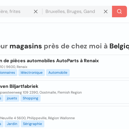
eur
magasins
près de chez moi à
Belgi
n de pièces automobiles AutoParts à Renaix
 10 | 9600, Renaix
ionnaires
lélectronique
Automobile
en Biljartfabriek
psesteenweg 109 2390, Oostmalle, Flemish Region
s
jouets
Shopping
Neuville 4 5600, Philippeville, Région Wallonne
s
Jardin
Sérigraphie