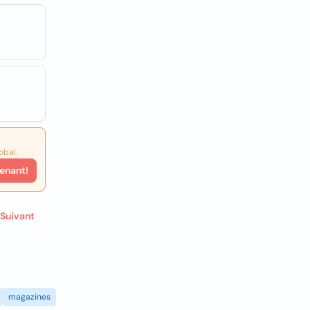
obal.
enant!
Suivant
magazines