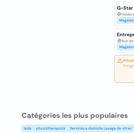
G-Star
Volder
Magasin
Entrep
Rue de 
Magasin
Attent
Enregi
Catégories les plus populaires
lede
physiotherapists
Services a domicile Lavage de vitres