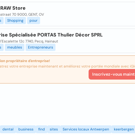
 RAW Store
sstraat 70 9000, GENT, OV
s
Shopping
pour
rise Spécialisée PORTAS Thulier Décor SPRL
l'Escalette 12c 7740, Pecq, Hainaut
s
meubles
Entrepreneurs
ion propriétaire d'entreprise!
strez votre entreprise maintenant et améliorez votre portée mondiale avec iGl
Inscrivez-vous maint
dental
business
find
sites
Services locaux Antwerpen
keerbergen