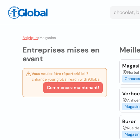
Belgique
/
Magasins
Entreprises mises en
Meill
avant
Magasi
Floréal
Vous voulez être répertorié ici ?
Concess
Enhance your global reach with iGlobal.
Commencez maintenant!
Verhoev
Antwer
Magasin
Buror
Rue de 
Magasin