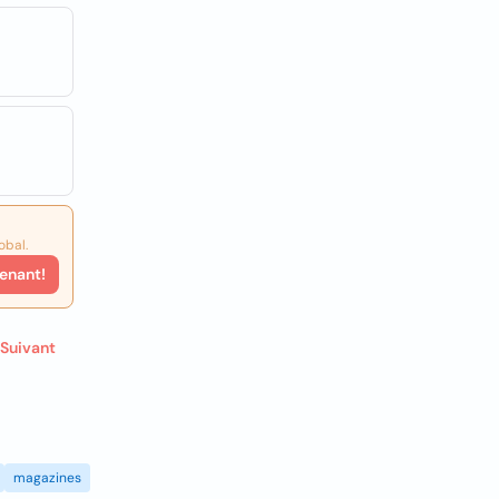
obal.
enant!
Suivant
magazines