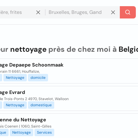
eur
nettoyage
près de chez moi à
Belg
age Depaepe Schoonmaak
in 11 6661, Houffalize,
Nettoyage
domicile
age Evrard
e Trois-Ponts 2 4970, Stavelot, Walloon
Nettoyage
domestique
enne du Nettoyage
is Coenen | 1060, Saint-Gilles
que
Nettoyage
Services