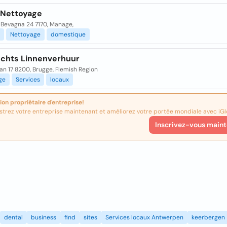
Nettoyage
 Bevagna 24 7170, Manage,
Nettoyage
domestique
chts Linnenverhuur
n 17 8200, Brugge, Flemish Region
ge
Services
locaux
ion propriétaire d'entreprise!
strez votre entreprise maintenant et améliorez votre portée mondiale avec iGl
Inscrivez-vous maint
dental
business
find
sites
Services locaux Antwerpen
keerbergen