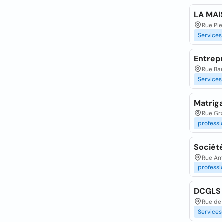
LA MA
Rue Pi
Services
Entrep
Rue Bar
Services
Matrig
Rue Gr
professi
Société
Rue Amé
professi
DCGLS 
Rue de 
Services