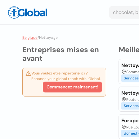
Belgique
/
Nettoyage
Entreprises mises en
Meill
avant
Nettoy
Sommera
Vous voulez être répertorié ici ?
Services
Enhance your global reach with iGlobal.
Commencez maintenant!
Nettoy
Route d
Services
Europe
Rue Lou
domesti