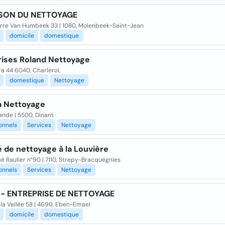
ISON DU NETTOYAGE
erre Van Humbeek 33 | 1080, Molenbeek-Saint-Jean
domicile
domestique
rises Roland Nettoyage
a 44 6040, Charleroi,
domestique
Nettoyage
a Nettoyage
ande | 5500, Dinant
onnels
Services
Nettoyage
 de nettoyage à la Louvière
 Raulier n°90 | 7110, Strepy-Bracquegnies
onnels
Services
Nettoyage
- ENTREPRISE DE NETTOYAGE
la Vallée 58 | 4690, Eben-Emael
domicile
domestique