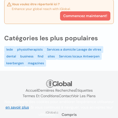
Vous voulez être répertorié ici ?
Enhance your global reach with iGlobal.
Commencez maintenant!
Catégories les plus populaires
lede
physiotherapists
Services a domicile Lavage de vitres
dental
business
find
sites
Services locaux Antwerpen
keerbergen
magazines
Accueil
Dernières Recherches
Étiquettes
Termes Et Conditions
Contact
Voir Les Plans
Nous utilisons des cookies pour améliorer l'expérience utilisateur
en savoir plus
. Si vous continuez à naviguer, vous acceptez leur
iGlobal.co @ 2024
utilisation.
Compris