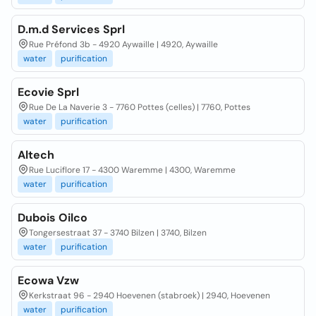
D.m.d Services Sprl
Rue Préfond 3b - 4920 Aywaille | 4920, Aywaille
water
purification
Ecovie Sprl
Rue De La Naverie 3 - 7760 Pottes (celles) | 7760, Pottes
water
purification
Altech
Rue Luciflore 17 - 4300 Waremme | 4300, Waremme
water
purification
Dubois Oilco
Tongersestraat 37 - 3740 Bilzen | 3740, Bilzen
water
purification
Ecowa Vzw
Kerkstraat 96 - 2940 Hoevenen (stabroek) | 2940, Hoevenen
water
purification